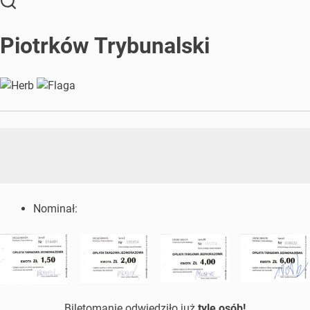
Piotrków Trybunalski
Nominał:
Biletomanię odwiedziło już
tyle osób!