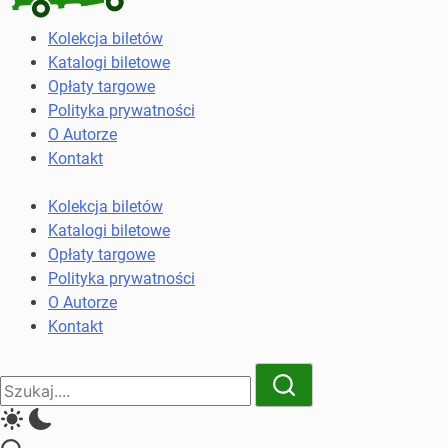
Kolekcja
Kolekcja biletów
biletów
Katalogi biletowe
komunikacji
Opłaty targowe
miejskiej
Polityka prywatności
i
O Autorze
kolejowych
Kontakt
Kolekcja biletów
Katalogi biletowe
Opłaty targowe
Polityka prywatności
O Autorze
Kontakt
Close
Search
Search