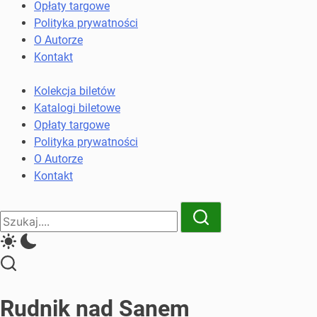
komunikacji
Opłaty targowe
miejskiej
Polityka prywatności
i
O Autorze
kolejowych
Kontakt
Kolekcja biletów
Katalogi biletowe
Opłaty targowe
Polityka prywatności
O Autorze
Kontakt
Close
Search
Search
Rudnik nad Sanem