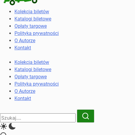
Kolekcja
Kolekcja biletów
biletów
Katalogi biletowe
komunikacji
Opłaty targowe
miejskiej
Polityka prywatności
i
O Autorze
kolejowych
Kontakt
Kolekcja biletów
Katalogi biletowe
Opłaty targowe
Polityka prywatności
O Autorze
Kontakt
Close
Search
Search