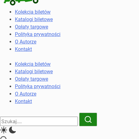
Kolekcja
Kolekcja biletów
biletów
Katalogi biletowe
komunikacji
Opłaty targowe
miejskiej
Polityka prywatności
i
O Autorze
kolejowych
Kontakt
Kolekcja biletów
Katalogi biletowe
Opłaty targowe
Polityka prywatności
O Autorze
Kontakt
Close
Search
Search