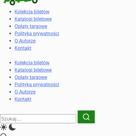
Kolekcja
Kolekcja biletów
biletów
Katalogi biletowe
komunikacji
Opłaty targowe
miejskiej
Polityka prywatności
i
O Autorze
kolejowych
Kontakt
Kolekcja biletów
Katalogi biletowe
Opłaty targowe
Polityka prywatności
O Autorze
Kontakt
Close
Search
Search