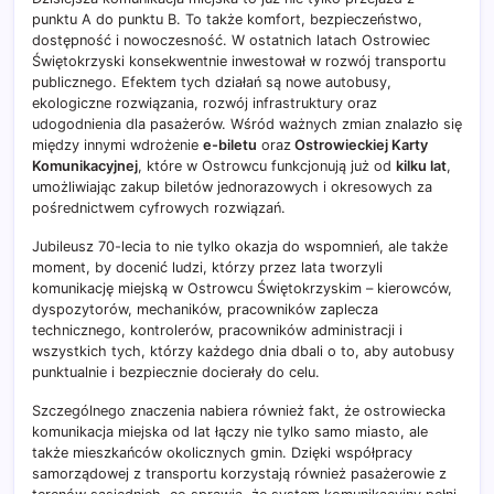
punktu A do punktu B. To także komfort, bezpieczeństwo,
dostępność i nowoczesność. W ostatnich latach Ostrowiec
Świętokrzyski konsekwentnie inwestował w rozwój transportu
publicznego. Efektem tych działań są nowe autobusy,
ekologiczne rozwiązania, rozwój infrastruktury oraz
udogodnienia dla pasażerów. Wśród ważnych zmian znalazło się
między innymi wdrożenie
e-biletu
oraz
Ostrowieckiej Karty
Komunikacyjnej
, które w Ostrowcu funkcjonują już od
kilku lat
,
umożliwiając zakup biletów jednorazowych i okresowych za
pośrednictwem cyfrowych rozwiązań.
Jubileusz 70-lecia to nie tylko okazja do wspomnień, ale także
moment, by docenić ludzi, którzy przez lata tworzyli
komunikację miejską w Ostrowcu Świętokrzyskim – kierowców,
dyspozytorów, mechaników, pracowników zaplecza
technicznego, kontrolerów, pracowników administracji i
wszystkich tych, którzy każdego dnia dbali o to, aby autobusy
punktualnie i bezpiecznie docierały do celu.
Szczególnego znaczenia nabiera również fakt, że ostrowiecka
komunikacja miejska od lat łączy nie tylko samo miasto, ale
także mieszkańców okolicznych gmin. Dzięki współpracy
samorządowej z transportu korzystają również pasażerowie z