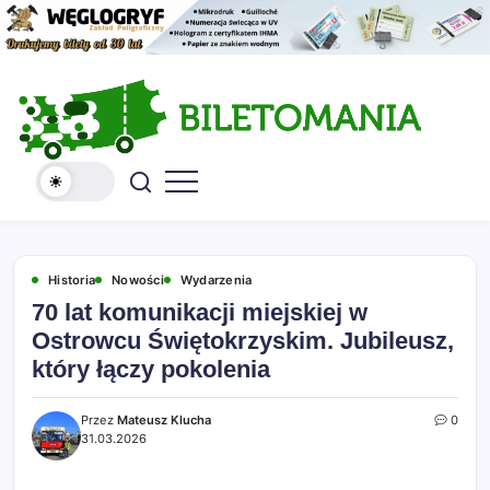
Skip
to
content
Kolekcja
Serwis
biletów
Biletomania
komunikacji
miejskiej
i
kolejowych
Historia
Nowości
Wydarzenia
70 lat komunikacji miejskiej w
Ostrowcu Świętokrzyskim. Jubileusz,
który łączy pokolenia
Przez
Mateusz Klucha
0
31.03.2026