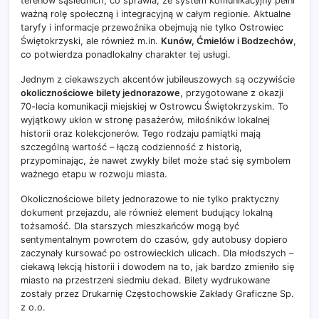
terenów sąsiednich, co sprawia, że system komunikacyjny pełni
ważną rolę społeczną i integracyjną w całym regionie. Aktualne
taryfy i informacje przewoźnika obejmują nie tylko Ostrowiec
Świętokrzyski, ale również m.in.
Kunów, Ćmielów i Bodzechów
,
co potwierdza ponadlokalny charakter tej usługi.
Jednym z ciekawszych akcentów jubileuszowych są oczywiście
okolicznościowe bilety jednorazowe
, przygotowane z okazji
70-lecia komunikacji miejskiej w Ostrowcu Świętokrzyskim. To
wyjątkowy ukłon w stronę pasażerów, miłośników lokalnej
historii oraz kolekcjonerów. Tego rodzaju pamiątki mają
szczególną wartość – łączą codzienność z historią,
przypominając, że nawet zwykły bilet może stać się symbolem
ważnego etapu w rozwoju miasta.
Okolicznościowe bilety jednorazowe to nie tylko praktyczny
dokument przejazdu, ale również element budujący lokalną
tożsamość. Dla starszych mieszkańców mogą być
sentymentalnym powrotem do czasów, gdy autobusy dopiero
zaczynały kursować po ostrowieckich ulicach. Dla młodszych –
ciekawą lekcją historii i dowodem na to, jak bardzo zmieniło się
miasto na przestrzeni siedmiu dekad. Bilety wydrukowane
zostały przez Drukarnię Częstochowskie Zakłady Graficzne Sp.
z o.o.