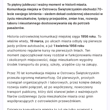
To piękny jubileusz i ważny moment w historii miasta.
Komunikacja miejska w Ostrowcu Świętokrzyskim obchodzi 70-
lecie swojego istnienia – siedem dekad codziennej obecności w
życiu mieszkańców, tysięcy przejazdów, zmian tras, rozwoju
taboru i nieustannego dostosowywania się do potrzeb
pasażerów.
Historia ostrowieckiej komunikacji miejskiej sięga
1956 roku
. To
właśnie wtedy,
19 marca
, po ulicach miasta odbyły się pierwsze
jazdy próbne autobusów, a już
1 kwietnia 1956 roku
uruchomiono regularne kursy na pierwszych liniach. Ten
moment zapoczątkował nowy rozdział w funkcjonowaniu miasta
i okolicznych miejscowości, dając mieszkańcom wygodny
środek transportu do pracy, szkoły, urzędów czy na zakupy.
Przez 70 lat komunikacja miejska w Ostrowcu Świętokrzyskim
przeszła ogromną metamorfozę. Od pierwszych, prostych
rozwiązań organizacyjnych i taborowych, przez kolejne dekady
rozwoju siatki połączeń, aż po współczesny, nowoczesny
transport publiczny, który dziś stanowi jeden z ważniejszych
filarów codziennego życia mieszkańców miasta oraz gmin
współpracujących z ostrowieckim przewoźnikiem.
Dzisiejsza komunikacja miejska to już nie tylko przejazd z