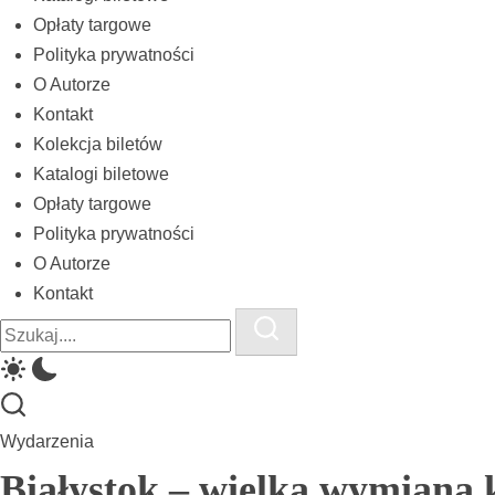
biletów
Opłaty targowe
komunikacji
Polityka prywatności
miejskiej
O Autorze
Kontakt
i
Kolekcja biletów
kolejowych
Katalogi biletowe
Opłaty targowe
Polityka prywatności
O Autorze
Kontakt
Close
Search
Search
Wydarzenia
Białystok – wielka wymiana 