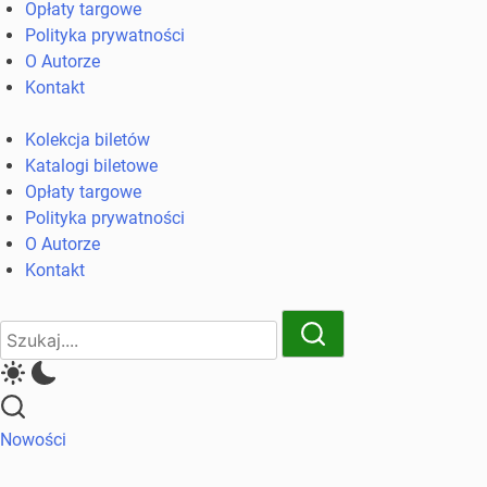
Opłaty targowe
komunikacji
Polityka prywatności
miejskiej
O Autorze
i
Kontakt
kolejowych
Kolekcja biletów
Katalogi biletowe
Opłaty targowe
Polityka prywatności
O Autorze
Kontakt
Close
Search
Search
Nowości