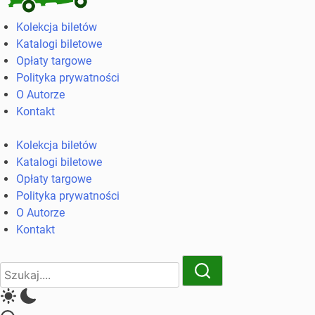
Kolekcja
Kolekcja biletów
biletów
Katalogi biletowe
komunikacji
Opłaty targowe
miejskiej
Polityka prywatności
i
O Autorze
kolejowych
Kontakt
Kolekcja biletów
Katalogi biletowe
Opłaty targowe
Polityka prywatności
O Autorze
Kontakt
Close
Search
Search