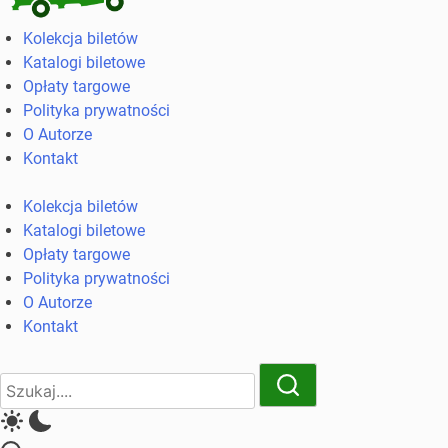
Kolekcja
Kolekcja biletów
biletów
Katalogi biletowe
komunikacji
Opłaty targowe
miejskiej
Polityka prywatności
i
O Autorze
kolejowych
Kontakt
Kolekcja biletów
Katalogi biletowe
Opłaty targowe
Polityka prywatności
O Autorze
Kontakt
Close
Search
Search