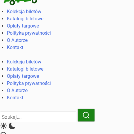
Kolekcja
Kolekcja biletów
biletów
Katalogi biletowe
komunikacji
Opłaty targowe
miejskiej
Polityka prywatności
i
O Autorze
kolejowych
Kontakt
Kolekcja biletów
Katalogi biletowe
Opłaty targowe
Polityka prywatności
O Autorze
Kontakt
Close
Search
Search