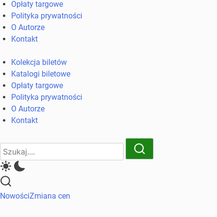
Opłaty targowe
komunikacji
Polityka prywatności
miejskiej
O Autorze
i
Kontakt
kolejowych
Kolekcja biletów
Katalogi biletowe
Opłaty targowe
Polityka prywatności
O Autorze
Kontakt
Close
Search
Search
Nowości
Zmiana cen