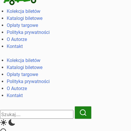
Kolekcja
Kolekcja biletów
biletów
Katalogi biletowe
komunikacji
Opłaty targowe
miejskiej
Polityka prywatności
i
O Autorze
kolejowych
Kontakt
Kolekcja biletów
Katalogi biletowe
Opłaty targowe
Polityka prywatności
O Autorze
Kontakt
Close
Search
Search