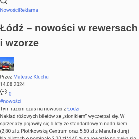
Nowości
Reklama
Łódź – nowości w rewersach
i wzorze
Przez
Mateusz Klucha
14.08.2024
0
#nowości
Tym razem czas na nowości z
Łodzi.
Nakład różowych biletów ze „słonikiem” wyczerpał się. W
sprzedaży pojawiły się bilety ze standardowym nadrukiem
(2,80 zł z Piotrkowską Centrum oraz 5,60 zł z Manufakturą).
Na biletach o nominale 2,20 zł/4,40 zł na rewersie pojawiła się