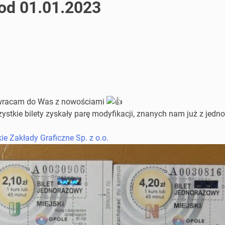
 od 01.01.2023
, wracam do Was z nowościami
zystkie bilety zyskały parę modyfikacji, znanych nam już z jed
e Zakłady Graficzne Sp. z o.o.