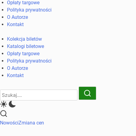
Opłaty targowe
komunikacji
Polityka prywatności
miejskiej
O Autorze
i
Kontakt
kolejowych
Kolekcja biletów
Katalogi biletowe
Opłaty targowe
Polityka prywatności
O Autorze
Kontakt
Close
Search
Search
Nowości
Zmiana cen