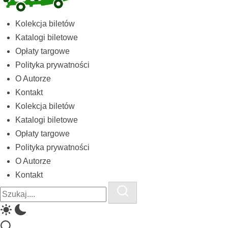
Kolekcja
Kolekcja biletów
biletów
Katalogi biletowe
komunikacji
Opłaty targowe
miejskiej
Polityka prywatności
i
O Autorze
kolejowych
Kontakt
Kolekcja biletów
Katalogi biletowe
Opłaty targowe
Polityka prywatności
O Autorze
Kontakt
Close
Search
Search