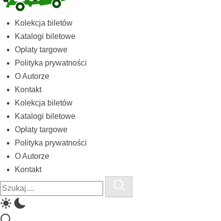
Kolekcja
Kolekcja biletów
biletów
Katalogi biletowe
komunikacji
Opłaty targowe
miejskiej
Polityka prywatności
i
O Autorze
kolejowych
Kontakt
Kolekcja biletów
Katalogi biletowe
Opłaty targowe
Polityka prywatności
O Autorze
Kontakt
Close
Search
Search