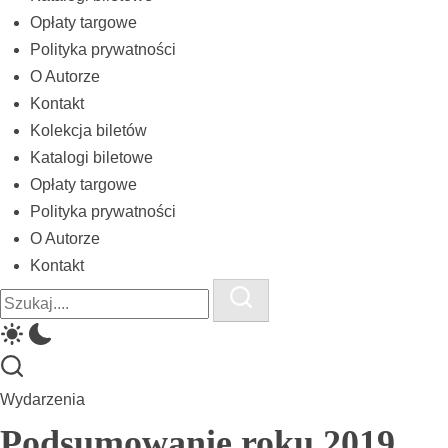
biletów
Opłaty targowe
komunikacji
Polityka prywatności
miejskiej
O Autorze
Kontakt
i
Kolekcja biletów
kolejowych
Katalogi biletowe
Opłaty targowe
Polityka prywatności
O Autorze
Kontakt
Close
Search
Search
Wydarzenia
Podsumowanie roku 2019