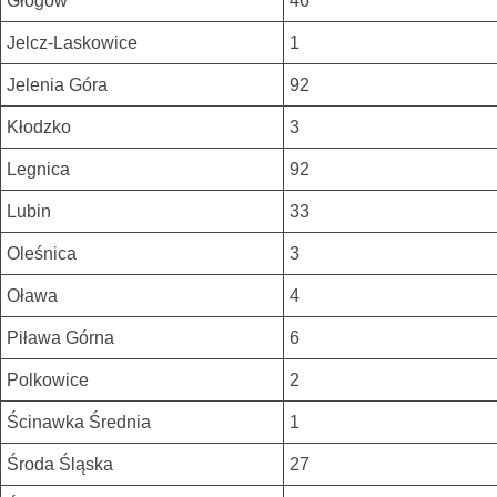
Głogów
46
Jelcz-Laskowice
1
Jelenia Góra
92
Kłodzko
3
Legnica
92
Lubin
33
Oleśnica
3
Oława
4
Piława Górna
6
Polkowice
2
Ścinawka Średnia
1
Środa Śląska
27