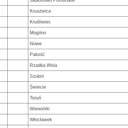
Jabłonowo Pomorskie
Kruszwica
Kruśliwiec
Mogilno
Nowe
Pakość
Rzadka Wola
Szubin
Świecie
Toruń
Wiewiórki
Włocławek