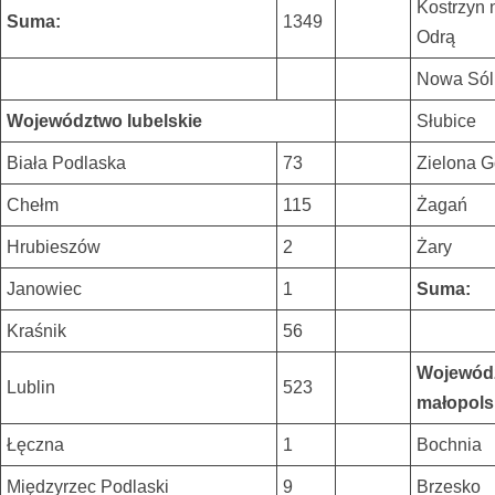
Kostrzyn 
Suma:
1349
Odrą
Nowa Sól
Województwo lubelskie
Słubice
Biała Podlaska
73
Zielona G
Chełm
115
Żagań
Hrubieszów
2
Żary
Janowiec
1
Suma:
Kraśnik
56
Wojewód
Lublin
523
małopols
Łęczna
1
Bochnia
Międzyrzec Podlaski
9
Brzesko