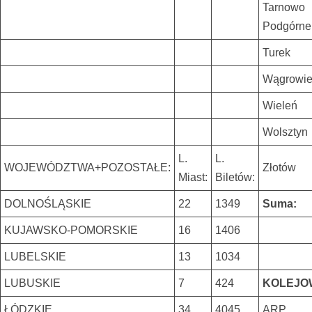
Tarnowo
Podgórne
Turek
Wągrowi
Wieleń
Wolsztyn
L.
L.
WOJEWÓDZTWA+POZOSTAŁE:
Złotów
Miast:
Biletów:
DOLNOŚLĄSKIE
22
1349
Suma:
KUJAWSKO-POMORSKIE
16
1406
LUBELSKIE
13
1034
LUBUSKIE
7
424
KOLEJO
ŁÓDZKIE
34
4045
ARP