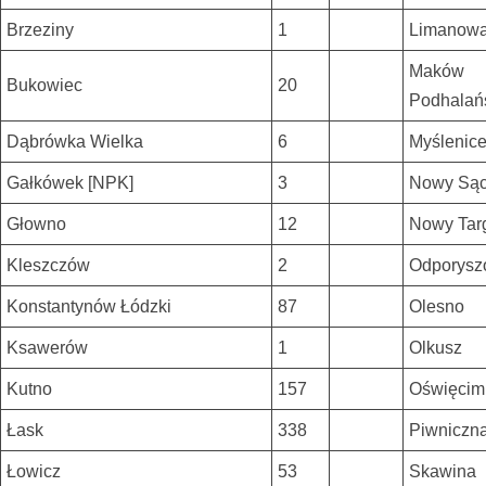
Brzeziny
1
Limanow
Maków
Bukowiec
20
Podhalań
Dąbrówka Wielka
6
Myślenic
Gałkówek [NPK]
3
Nowy Są
Głowno
12
Nowy Tar
Kleszczów
2
Odporys
Konstantynów Łódzki
87
Olesno
Ksawerów
1
Olkusz
Kutno
157
Oświęcim
Łask
338
Piwniczn
Łowicz
53
Skawina