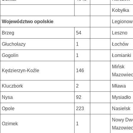
Kobyłka
Województwo opolskie
Legionow
Brzeg
54
Leszno
Głuchołazy
1
Łochów
Gogolin
1
Łomianki
Mińsk
Kędzierzyn-Koźle
146
Mazowiec
Kluczbork
2
Mława
Nysa
92
Mysiadło
Opole
223
Nasielsk
Nowy Dw
Ozimek
1
Mazowiec