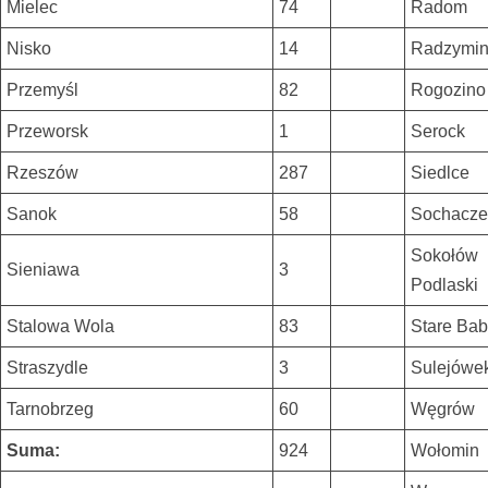
Mielec
74
Radom
Nisko
14
Radzymi
Przemyśl
82
Rogozino
Przeworsk
1
Serock
Rzeszów
287
Siedlce
Sanok
58
Sochacz
Sokołów
Sieniawa
3
Podlaski
Stalowa Wola
83
Stare Bab
Straszydle
3
Sulejówe
Tarnobrzeg
60
Węgrów
Suma:
924
Wołomin