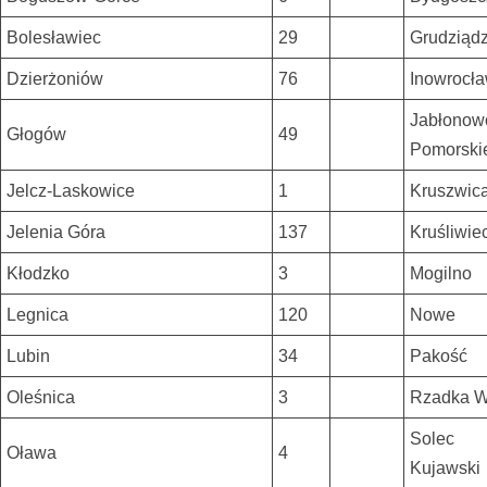
Bolesławiec
29
Grudziąd
Dzierżoniów
76
Inowrocł
Jabłonow
Głogów
49
Pomorski
Jelcz-Laskowice
1
Kruszwic
Jelenia Góra
137
Kruśliwie
Kłodzko
3
Mogilno
Legnica
120
Nowe
Lubin
34
Pakość
Oleśnica
3
Rzadka W
Solec
Oława
4
Kujawski