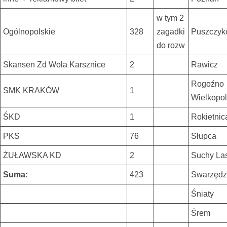
w tym 2
Ogólnopolskie
328
zagadki
Puszczy
do rozw
Skansen Zd Wola Karsznice
2
Rawicz
Rogoźno
SMK KRAKÓW
1
Wielkopol
ŚKD
1
Rokietnic
PKS
76
Słupca
ŻUŁAWSKA KD
2
Suchy La
Suma:
423
Swarzędz
Śniaty
Śrem