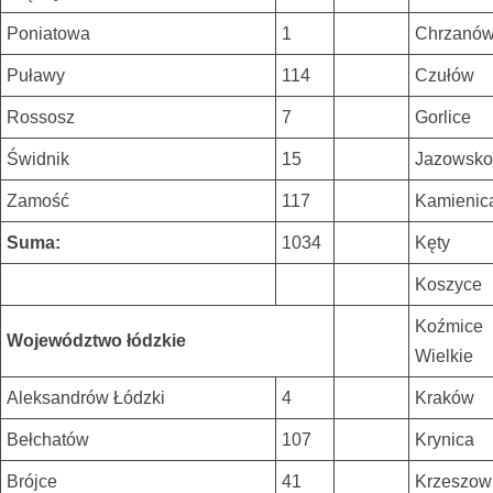
Poniatowa
1
Chrzanó
Puławy
114
Czułów
Rossosz
7
Gorlice
Świdnik
15
Jazowsko
Zamość
117
Kamienic
Suma:
1034
Kęty
Koszyce
Koźmice
Województwo łódzkie
Wielkie
Aleksandrów Łódzki
4
Kraków
Bełchatów
107
Krynica
Brójce
41
Krzeszow