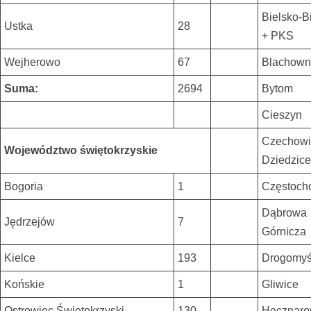
Bielsko-B
Ustka
28
+ PKS
Wejherowo
67
Blachown
Suma:
2694
Bytom
Cieszyn
Czechowi
Województwo świętokrzyskie
Dziedzice
Bogoria
1
Częstoch
Dąbrowa
Jędrzejów
7
Górnicza
Kielce
193
Drogomyś
Końskie
1
Gliwice
Ostrowiec Świętokrzyski
130
Hecznaro