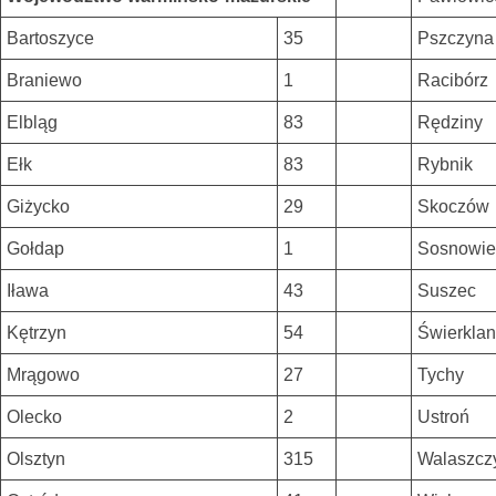
Bartoszyce
35
Pszczyna
Braniewo
1
Racibórz
Elbląg
83
Rędziny
Ełk
83
Rybnik
Giżycko
29
Skoczów
Gołdap
1
Sosnowie
Iława
43
Suszec
Kętrzyn
54
Świerklan
Mrągowo
27
Tychy
Olecko
2
Ustroń
Olsztyn
315
Walaszcz