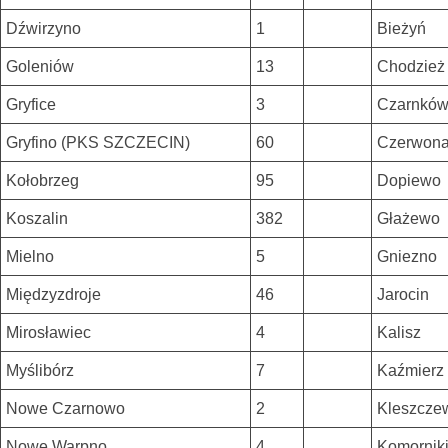
Dźwirzyno
1
Bieżyń
Goleniów
13
Chodzież
Gryfice
3
Czarnkó
Gryfino (PKS SZCZECIN)
60
Czerwon
Kołobrzeg
95
Dopiewo
Koszalin
382
Głażewo
Mielno
5
Gniezno
Międzyzdroje
46
Jarocin
Mirosławiec
4
Kalisz
Myślibórz
7
Kaźmierz
Nowe Czarnowo
2
Kleszcze
Nowe Warpno
4
Komornik