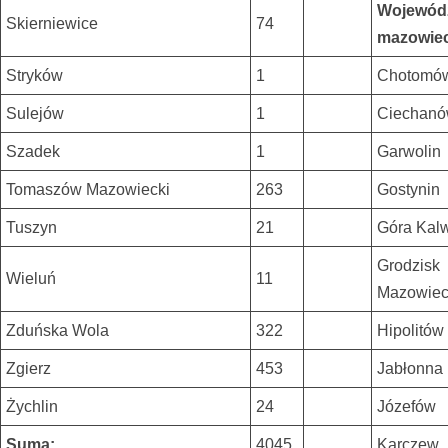
Wojewód
Skierniewice
74
mazowiec
Stryków
1
Chotomó
Sulejów
1
Ciechan
Szadek
1
Garwolin
Tomaszów Mazowiecki
263
Gostynin
Tuszyn
21
Góra Kalw
Grodzisk
Wieluń
11
Mazowiec
Zduńska Wola
322
Hipolitów
Zgierz
453
Jabłonna
Żychlin
24
Józefów
Suma:
4045
Karczew