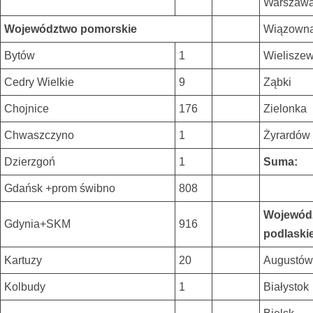
Warszaw
Województwo pomorskie
Wiązown
Bytów
1
Wielisze
Cedry Wielkie
9
Ząbki
Chojnice
176
Zielonka
Chwaszczyno
1
Żyrardów
Dzierzgoń
1
Suma:
Gdańsk +prom świbno
808
Wojewód
Gdynia+SKM
916
podlaski
Kartuzy
20
Augustów
Kolbudy
1
Białystok