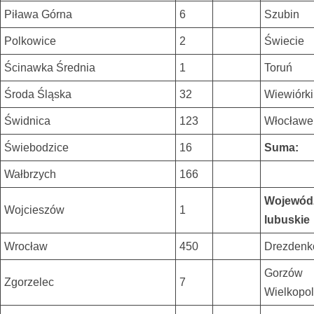
Piława Górna
6
Szubin
Polkowice
2
Świecie
Ścinawka Średnia
1
Toruń
Środa Śląska
32
Wiewiórki
Świdnica
123
Włocławe
Świebodzice
16
Suma:
Wałbrzych
166
Wojewód
Wojcieszów
1
lubuskie
Wrocław
450
Drezdenk
Gorzów
Zgorzelec
7
Wielkopol