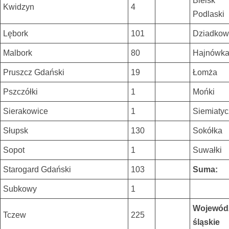
Bielsk
Kwidzyn
4
Podlaski
Lębork
101
Dziadkow
Malbork
80
Hajnówk
Pruszcz Gdański
19
Łomża
Pszczółki
1
Mońki
Sierakowice
1
Siemiaty
Słupsk
130
Sokółka
Sopot
1
Suwałki
Starogard Gdański
103
Suma:
Subkowy
1
Wojewód
Tczew
225
śląskie