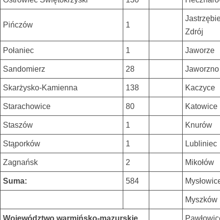
Jastrzębie
Pińczów
1
Zdrój
Połaniec
1
Jaworze
Sandomierz
28
Jaworzno
Skarżysko-Kamienna
138
Kaczyce
Starachowice
80
Katowice
Staszów
1
Knurów
Stąporków
1
Lubliniec
Zagnańsk
2
Mikołów
Suma:
584
Mysłowic
Myszków
Województwo warmińsko-mazurskie
Pawłowic