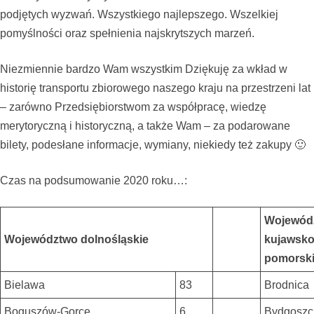
podjętych wyzwań. Wszystkiego najlepszego. Wszelkiej
pomyślności oraz spełnienia najskrytszych marzeń.
Niezmiennie bardzo Wam wszystkim Dziękuję za wkład w
historię transportu zbiorowego naszego kraju na przestrzeni lat
– zarówno Przedsiębiorstwom za współpracę, wiedzę
merytoryczną i historyczną, a także Wam – za podarowane
bilety, podesłane informacje, wymiany, niekiedy też zakupy 🙂
Czas na podsumowanie 2020 roku…:
Wojewód
Województwo dolnośląskie
kujawsko
pomorsk
Bielawa
83
Brodnica
Boguszów-Gorce
6
Bydgoszc