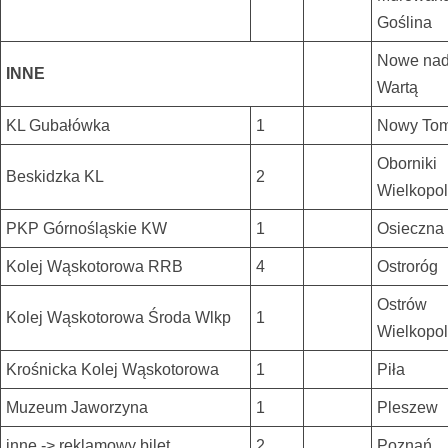
Goślina
Nowe na
INNE
Wartą
KL Gubałówka
1
Nowy Tom
Oborniki
Beskidzka KL
2
Wielkopol
PKP Górnośląskie KW
1
Osieczna
Kolej Wąskotorowa RRB
4
Ostroróg
Ostrów
Kolej Wąskotorowa Środa Wlkp
1
Wielkopol
Krośnicka Kolej Wąskotorowa
1
Piła
Muzeum Jaworzyna
1
Pleszew
inne -> reklamowy bilet
2
Poznań