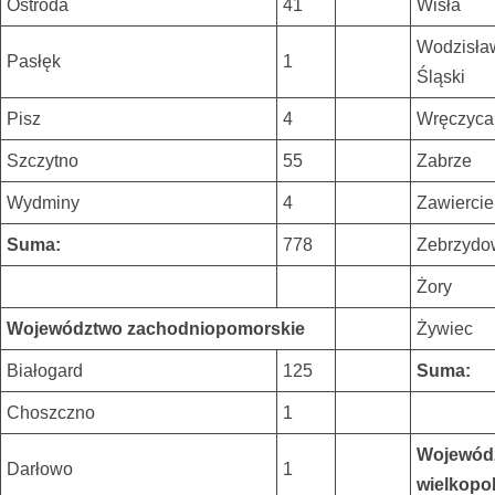
Ostróda
41
Wisła
Wodzisła
Pasłęk
1
Śląski
Pisz
4
Wręczyca
Szczytno
55
Zabrze
Wydminy
4
Zawiercie
Suma:
778
Zebrzydo
Żory
Województwo zachodniopomorskie
Żywiec
Białogard
125
Suma:
Choszczno
1
Wojewód
Darłowo
1
wielkopo