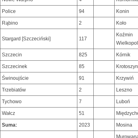
Police
94
Konin
Rąbino
2
Koło
Koźmin
Stargard [Szczeciński]
117
Wielkopol
Szczecin
825
Kórnik
Szczecinek
85
Krotoszyn
Świnoujście
91
Krzywiń
Trzebiatów
2
Leszno
Tychowo
7
Luboń
Wałcz
51
Międzych
Suma:
2023
Mosina
Murowan