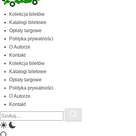
Kolekcja
Kolekcja biletów
biletów
Katalogi biletowe
komunikacji
Opłaty targowe
miejskiej
Polityka prywatności
i
O Autorze
kolejowych
Kontakt
Kolekcja biletów
Katalogi biletowe
Opłaty targowe
Polityka prywatności
O Autorze
Kontakt
Close
Search
Search