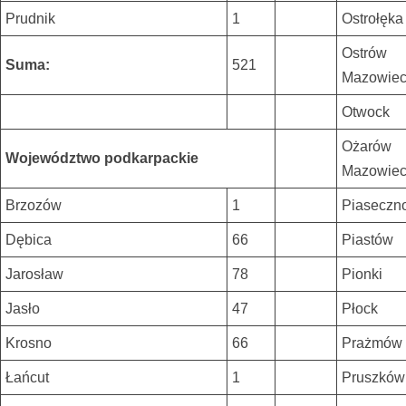
Prudnik
1
Ostrołęka
Ostrów
Suma:
521
Mazowie
Otwock
Ożarów
Województwo podkarpackie
Mazowiec
Brzozów
1
Piaseczn
Dębica
66
Piastów
Jarosław
78
Pionki
Jasło
47
Płock
Krosno
66
Prażmów
Łańcut
1
Pruszków