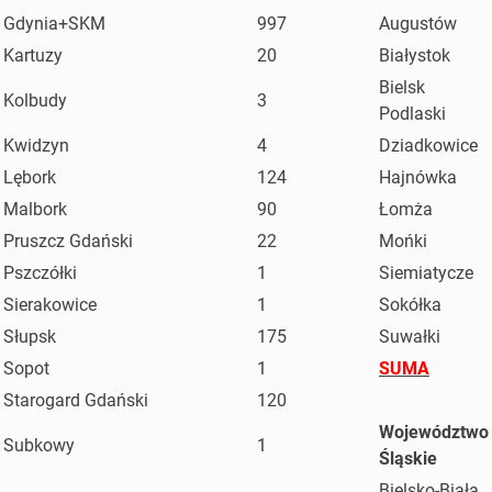
Gdynia+SKM
997
Augustów
Kartuzy
20
Białystok
Bielsk
Kolbudy
3
Podlaski
Kwidzyn
4
Dziadkowice
Lębork
124
Hajnówka
Malbork
90
Łomża
Pruszcz Gdański
22
Mońki
Pszczółki
1
Siemiatycze
Sierakowice
1
Sokółka
Słupsk
175
Suwałki
Sopot
1
SUMA
Starogard Gdański
120
Województwo
Subkowy
1
Śląskie
Bielsko-Biała