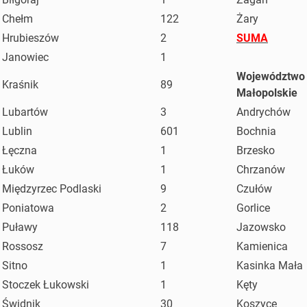
Chełm
122
Żary
Hrubieszów
2
SUMA
Janowiec
1
Województwo
Kraśnik
89
Małopolskie
Lubartów
3
Andrychów
Lublin
601
Bochnia
Łęczna
1
Brzesko
Łuków
1
Chrzanów
Międzyrzec Podlaski
9
Czułów
Poniatowa
2
Gorlice
Puławy
118
Jazowsko
Rossosz
7
Kamienica
Sitno
1
Kasinka Mała
Stoczek Łukowski
1
Kęty
Świdnik
30
Koszyce