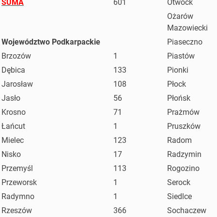
SUMA
601
Otwock
Ożarów
Mazowiecki
Województwo Podkarpackie
Piaseczno
Brzozów
1
Piastów
Dębica
133
Pionki
Jarosław
108
Płock
Jasło
56
Płońsk
Krosno
71
Prażmów
Łańcut
1
Pruszków
Mielec
123
Radom
Nisko
17
Radzymin
Przemyśl
113
Rogozino
Przeworsk
1
Serock
Radymno
1
Siedlce
Rzeszów
366
Sochaczew