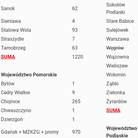
Sokołów
Sanok
62
Podlaski
Sieniawa
4
Stare Babice
Stalowa Wola
93
Sulejówek
Straszydle
7
Warszawa
Tarnobrzeg
63
Węgrów
SUMA
1220
Wiązowna
Wieliszew
Województwo Pomorskie
Wołomin
Bytów
1
Ząbki
Cedry Wielkie
9
Zielonka
Chojnice
265
Żyrardów
Chwaszczyno
1
SUMA
Dzierzgoń
1
Województwo
Gdańsk + MZKZG + promy
970
Podlaskie