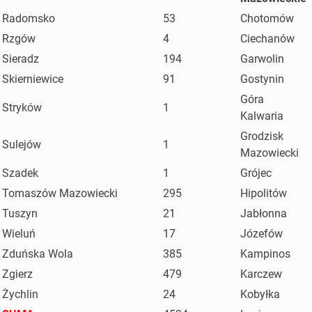
Radomsko
53
Chotomów
Rzgów
4
Ciechanów
Sieradz
194
Garwolin
Skierniewice
91
Gostynin
Góra
Stryków
1
Kalwaria
Grodzisk
Sulejów
1
Mazowiecki
Szadek
1
Grójec
Tomaszów Mazowiecki
295
Hipolitów
Tuszyn
21
Jabłonna
Wieluń
17
Józefów
Zduńska Wola
385
Kampinos
Zgierz
479
Karczew
Żychlin
24
Kobyłka