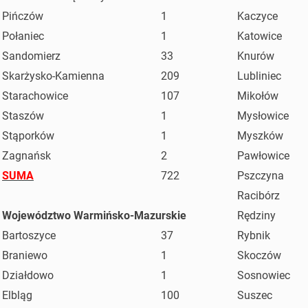
Pińczów
1
Kaczyce
Połaniec
1
Katowice
Sandomierz
33
Knurów
Skarżysko-Kamienna
209
Lubliniec
Starachowice
107
Mikołów
Staszów
1
Mysłowice
Stąporków
1
Myszków
Zagnańsk
2
Pawłowice
SUMA
722
Pszczyna
Racibórz
Województwo Warmińsko-Mazurskie
Rędziny
Bartoszyce
37
Rybnik
Braniewo
1
Skoczów
Działdowo
1
Sosnowiec
Elbląg
100
Suszec