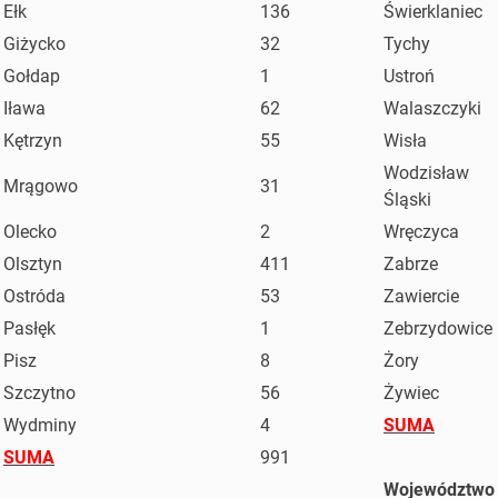
Ełk
136
Świerklaniec
Giżycko
32
Tychy
Gołdap
1
Ustroń
Iława
62
Walaszczyki
Kętrzyn
55
Wisła
Wodzisław
Mrągowo
31
Śląski
Olecko
2
Wręczyca
Olsztyn
411
Zabrze
Ostróda
53
Zawiercie
Pasłęk
1
Zebrzydowice
Pisz
8
Żory
Szczytno
56
Żywiec
Wydminy
4
SUMA
SUMA
991
Województwo