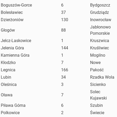
Boguszów-Gorce
6
Bydgoszcz
Bolesławiec
37
Grudziądz
Dzierżoniów
130
Inowrocław
Jabłonowo
Głogów
88
Pomorskie
Jelcz-Laskowice
1
Kruszwica
Jelenia Góra
144
Kruśliwiec
Kamienna Góra
1
Mogilno
Kłodzko
7
Nowe
Legnica
166
Pakość
Lubin
34
Rzadka Wola
Oleśnica
3
Sicienko
Solec
Oława
7
Kujawski
Piława Górna
6
Szubin
Polkowice
2
Świecie