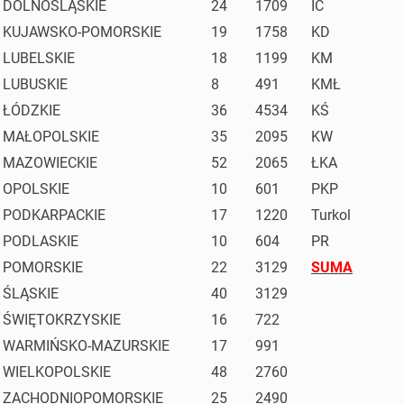
DOLNOŚLĄSKIE
24
1709
IC
KUJAWSKO-POMORSKIE
19
1758
KD
LUBELSKIE
18
1199
KM
LUBUSKIE
8
491
KMŁ
ŁÓDZKIE
36
4534
KŚ
MAŁOPOLSKIE
35
2095
KW
MAZOWIECKIE
52
2065
ŁKA
OPOLSKIE
10
601
PKP
PODKARPACKIE
17
1220
Turkol
PODLASKIE
10
604
PR
POMORSKIE
22
3129
SUMA
ŚLĄSKIE
40
3129
ŚWIĘTOKRZYSKIE
16
722
WARMIŃSKO-MAZURSKIE
17
991
WIELKOPOLSKIE
48
2760
ZACHODNIOPOMORSKIE
25
2490