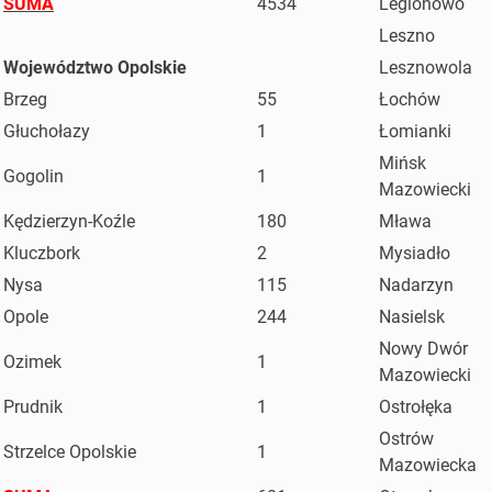
SUMA
4534
Legionowo
Leszno
Województwo Opolskie
Lesznowola
Brzeg
55
Łochów
Głuchołazy
1
Łomianki
Mińsk
Gogolin
1
Mazowiecki
Kędzierzyn-Koźle
180
Mława
Kluczbork
2
Mysiadło
Nysa
115
Nadarzyn
Opole
244
Nasielsk
Nowy Dwór
Ozimek
1
Mazowiecki
Prudnik
1
Ostrołęka
Ostrów
Strzelce Opolskie
1
Mazowiecka