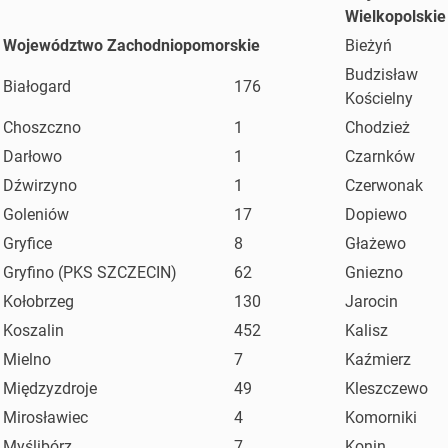
Wielkopolskie
Województwo Zachodniopomorskie
Bieżyń
Budzisław
Białogard
176
Kościelny
Choszczno
1
Chodzież
Darłowo
1
Czarnków
Dźwirzyno
1
Czerwonak
Goleniów
17
Dopiewo
Gryfice
8
Głażewo
Gryfino (PKS SZCZECIN)
62
Gniezno
Kołobrzeg
130
Jarocin
Koszalin
452
Kalisz
Mielno
7
Kaźmierz
Międzyzdroje
49
Kleszczewo
Mirosławiec
4
Komorniki
Myślibórz
7
Konin