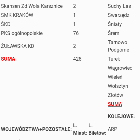
Skansen Zd Wola Karsznice
2
Suchy Las
SMK KRAKÓW
1
Swarzędz
ŚKD
1
Śniaty
PKS ogólnopolskie
76
Śrem
Tarnowo
ŻUŁAWSKA KD
2
Podgórne
SUMA
428
Turek
Wągrowiec
Wieleń
Wolsztyn
Złotów
SUMA
KOLEJOWE:
L.
L.
WOJEWÓDZTWA+POZOSTAŁE:
ARP
Miast:
Biletów: