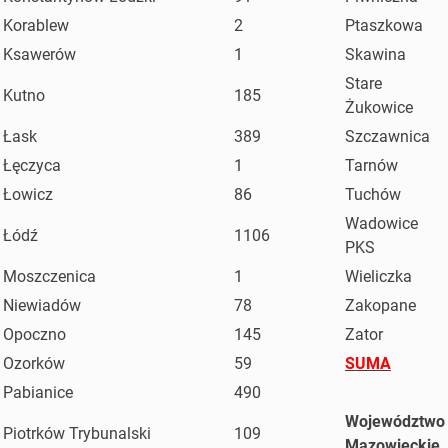
Korablew
2
Ptaszkowa
Ksawerów
1
Skawina
Stare
Kutno
185
Żukowice
Łask
389
Szczawnica
Łęczyca
1
Tarnów
Łowicz
86
Tuchów
Wadowice
Łódź
1106
PKS
Moszczenica
1
Wieliczka
Niewiadów
78
Zakopane
Opoczno
145
Zator
Ozorków
59
SUMA
Pabianice
490
Województwo
Piotrków Trybunalski
109
Mazowieckie