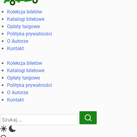
Kolekcja
Kolekcja biletów
biletów
Katalogi biletowe
komunikacji
Opłaty targowe
miejskiej
Polityka prywatności
i
O Autorze
kolejowych
Kontakt
Kolekcja biletów
Katalogi biletowe
Opłaty targowe
Polityka prywatności
O Autorze
Kontakt
Close
Search
Search