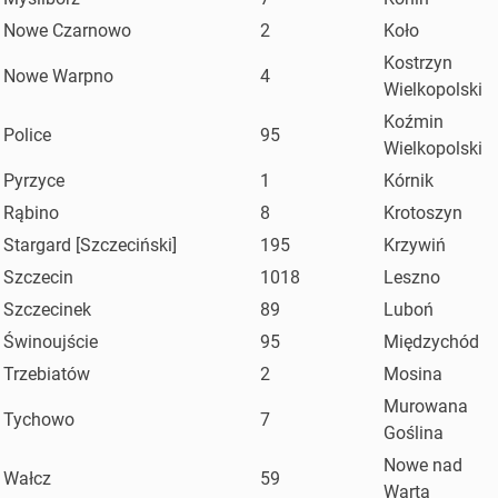
Nowe Czarnowo
2
Koło
Kostrzyn
Nowe Warpno
4
Wielkopolski
Koźmin
Police
95
Wielkopolski
Pyrzyce
1
Kórnik
Rąbino
8
Krotoszyn
Stargard [Szczeciński]
195
Krzywiń
Szczecin
1018
Leszno
Szczecinek
89
Luboń
Świnoujście
95
Międzychód
Trzebiatów
2
Mosina
Murowana
Tychowo
7
Goślina
Nowe nad
Wałcz
59
Wartą