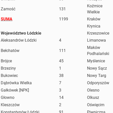
Koźmice
Zamość
131
Wielkie
SUMA
1199
Kraków
Krynica
Województwo Łódzkie
Krzeszowice
Aleksandrów Łódzki
4
Limanowa
Maków
Bełchatów
111
Podhalański
Brójce
45
Myślenice
Brzeziny
1
Nowy Sącz
Bukowiec
38
Nowy Targ
Dąbrówka Wielka
7
Odporyszów
Gałkówek [NPK]
3
Olesno
Głowno
14
Olkusz
Kleszczów
2
Oświęcim
Konstantynów Łódzki
91
Piwniczna