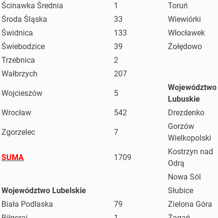
Ścinawka Średnia
1
Toruń
Środa Śląska
33
Wiewiórki
Świdnica
133
Włocławek
Świebodzice
39
Żołędowo
Trzebnica
2
Wałbrzych
207
Województwo
Wojcieszów
5
Lubuskie
Wrocław
542
Drezdenko
Gorzów
Zgorzelec
7
Wielkopolski
Kostrzyn nad
SUMA
1709
Odrą
Nowa Sól
Województwo Lubelskie
Słubice
Biała Podlaska
79
Zielona Góra
Biłgoraj
1
Żagań