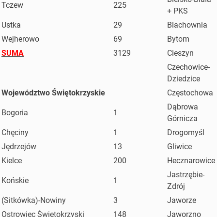
Tczew
225
+ PKS
Ustka
29
Blachownia
Wejherowo
69
Bytom
SUMA
3129
Cieszyn
Czechowice-
Dziedzice
Województwo Świętokrzyskie
Częstochowa
Dąbrowa
Bogoria
1
Górnicza
Chęciny
1
Drogomyśl
Jędrzejów
13
Gliwice
Kielce
200
Hecznarowice
Jastrzębie-
Końskie
1
Zdrój
(Sitkówka)-Nowiny
3
Jaworze
Ostrowiec Świętokrzyski
148
Jaworzno