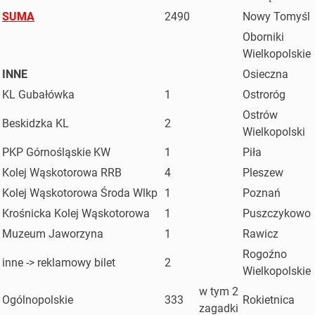
SUMA
2490
Nowy Tomyśl
Oborniki
Wielkopolskie
INNE
Osieczna
KL Gubałówka
1
Ostroróg
Ostrów
Beskidzka KL
2
Wielkopolski
PKP Górnośląskie KW
1
Piła
Kolej Wąskotorowa RRB
4
Pleszew
Kolej Wąskotorowa Środa Wlkp
1
Poznań
Krośnicka Kolej Wąskotorowa
1
Puszczykowo
Muzeum Jaworzyna
1
Rawicz
Rogoźno
inne -> reklamowy bilet
2
Wielkopolskie
w tym 2
Ogólnopolskie
333
Rokietnica
zagadki