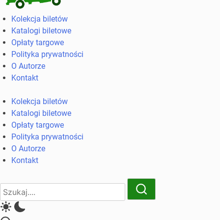
Kolekcja
Kolekcja biletów
biletów
Katalogi biletowe
komunikacji
Opłaty targowe
miejskiej
Polityka prywatności
i
O Autorze
kolejowych
Kontakt
Kolekcja biletów
Katalogi biletowe
Opłaty targowe
Polityka prywatności
O Autorze
Kontakt
Close
Search
Search