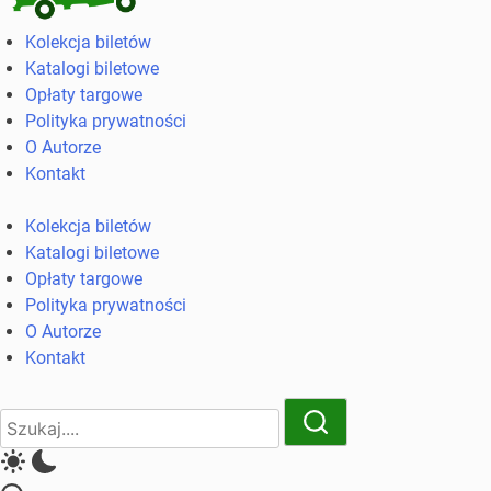
Kolekcja
Kolekcja biletów
biletów
Katalogi biletowe
komunikacji
Opłaty targowe
miejskiej
Polityka prywatności
i
O Autorze
kolejowych
Kontakt
Kolekcja biletów
Katalogi biletowe
Opłaty targowe
Polityka prywatności
O Autorze
Kontakt
Close
Search
Search