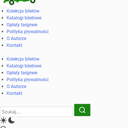
Kolekcja
Kolekcja biletów
biletów
Katalogi biletowe
komunikacji
Opłaty targowe
miejskiej
Polityka prywatności
i
O Autorze
kolejowych
Kontakt
Kolekcja biletów
Katalogi biletowe
Opłaty targowe
Polityka prywatności
O Autorze
Kontakt
Close
Search
Search