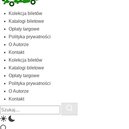
Kolekcja
Kolekcja biletów
biletów
Katalogi biletowe
komunikacji
Opłaty targowe
miejskiej
Polityka prywatności
i
O Autorze
kolejowych
Kontakt
Kolekcja biletów
Katalogi biletowe
Opłaty targowe
Polityka prywatności
O Autorze
Kontakt
Close
Search
Search