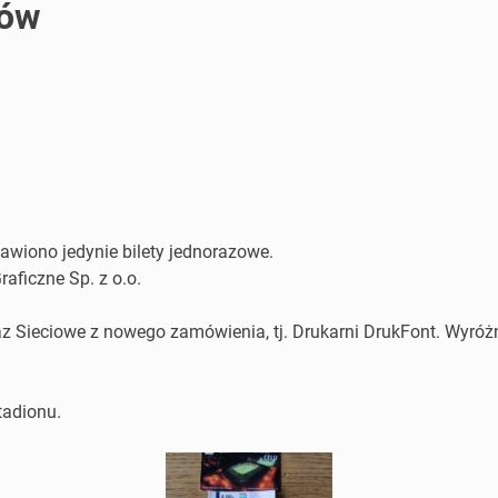
tów
iono jedynie bilety jednorazowe.
aficzne Sp. z o.o.
raz Sieciowe z nowego zamówienia, tj. Drukarni DrukFont. Wyr
tadionu.