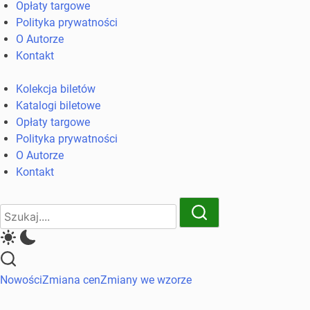
Opłaty targowe
komunikacji
Polityka prywatności
miejskiej
O Autorze
i
Kontakt
kolejowych
Kolekcja biletów
Katalogi biletowe
Opłaty targowe
Polityka prywatności
O Autorze
Kontakt
Close
Search
Search
Nowości
Zmiana cen
Zmiany we wzorze