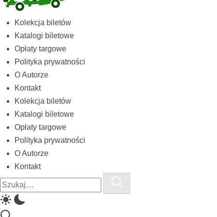
Kolekcja
Kolekcja biletów
biletów
Katalogi biletowe
komunikacji
Opłaty targowe
miejskiej
Polityka prywatności
i
O Autorze
kolejowych
Kontakt
Kolekcja biletów
Katalogi biletowe
Opłaty targowe
Polityka prywatności
O Autorze
Kontakt
Close
Search
Search