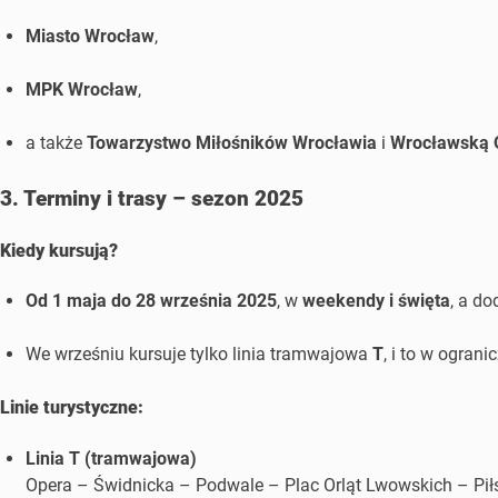
Miasto Wrocław
,
MPK Wrocław
,
a także
Towarzystwo Miłośników Wrocławia
i
Wrocławską O
3. Terminy i trasy – sezon 2025
Kiedy kursują?
Od 1 maja do 28 września 2025
, w
weekendy i święta
, a d
We wrześniu kursuje tylko linia tramwajowa
T
, i to w ogran
Linie turystyczne:
Linia T (tramwajowa)
Opera – Świdnicka – Podwale – Plac Orląt Lwowskich – Pił