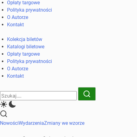
Opłaty targowe
komunikacji
Polityka prywatności
miejskiej
O Autorze
i
Kontakt
kolejowych
Kolekcja biletów
Katalogi biletowe
Opłaty targowe
Polityka prywatności
O Autorze
Kontakt
Close
Search
Search
Nowości
Wydarzenia
Zmiany we wzorze