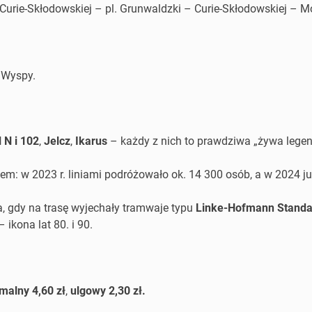
rie-Skłodowskiej – pl. Grunwaldzki – Curie-Skłodowskiej – M
j Wyspy.
 N i 102
,
Jelcz
,
Ikarus
– każdy z nich to prawdziwa „żywa legen
m: w 2023 r. liniami podróżowało ok. 14 300 osób, a w 2024 ju
, gdy na trasę wyjechały tramwaje typu
Linke-Hofmann Standa
 ikona lat 80. i 90.
malny 4,60 zł
,
ulgowy 2,30 zł.