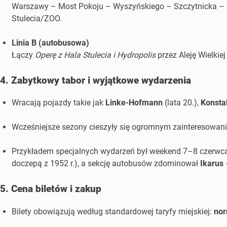
Warszawy – Most Pokoju – Wyszyńskiego – Szczytnicka – Cu
Stulecia/ZOO.
Linia B (autobusowa)
Łączy
Operę z Hala Stulecia i Hydropolis
przez Aleję Wielkie
4. Zabytkowy tabor i wyjątkowe wydarzenia
Wracają pojazdy takie jak
Linke-Hofmann
(lata 20.),
Konstal
Wcześniejsze sezony cieszyły się ogromnym zainteresowanie
Przykładem specjalnych wydarzeń był weekend 7–8 czerwca
doczepą z 1952 r.), a sekcję autobusów zdominował
Ikarus
–
5. Cena biletów i zakup
Bilety obowiązują według standardowej taryfy miejskiej:
nor