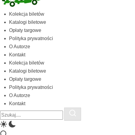
Kolekcja
Kolekcja biletów
biletów
Katalogi biletowe
komunikacji
Opłaty targowe
miejskiej
Polityka prywatności
i
O Autorze
kolejowych
Kontakt
Kolekcja biletów
Katalogi biletowe
Opłaty targowe
Polityka prywatności
O Autorze
Kontakt
Close
Search
Search