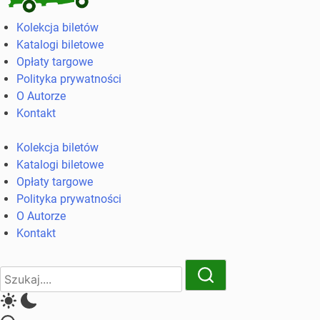
Kolekcja
Kolekcja biletów
biletów
Katalogi biletowe
komunikacji
Opłaty targowe
miejskiej
Polityka prywatności
i
O Autorze
kolejowych
Kontakt
Kolekcja biletów
Katalogi biletowe
Opłaty targowe
Polityka prywatności
O Autorze
Kontakt
Close
Search
Search