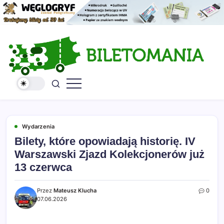
Skip
to
content
Kolekcja
Serwis
biletów
Biletomania
komunikacji
miejskiej
i
kolejowych
Wydarzenia
Bilety, które opowiadają historię. IV
Warszawski Zjazd Kolekcjonerów już
13 czerwca
Przez
Mateusz Klucha
0
07.06.2026