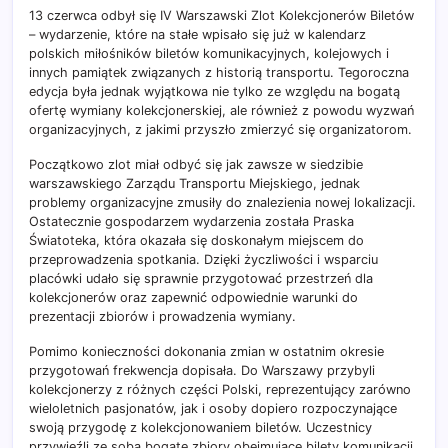
13 czerwca odbył się IV Warszawski Zlot Kolekcjonerów Biletów
– wydarzenie, które na stałe wpisało się już w kalendarz
polskich miłośników biletów komunikacyjnych, kolejowych i
innych pamiątek związanych z historią transportu. Tegoroczna
edycja była jednak wyjątkowa nie tylko ze względu na bogatą
ofertę wymiany kolekcjonerskiej, ale również z powodu wyzwań
organizacyjnych, z jakimi przyszło zmierzyć się organizatorom.
Początkowo zlot miał odbyć się jak zawsze w siedzibie
warszawskiego Zarządu Transportu Miejskiego, jednak
problemy organizacyjne zmusiły do znalezienia nowej lokalizacji.
Ostatecznie gospodarzem wydarzenia została Praska
Światoteka, która okazała się doskonałym miejscem do
przeprowadzenia spotkania. Dzięki życzliwości i wsparciu
placówki udało się sprawnie przygotować przestrzeń dla
kolekcjonerów oraz zapewnić odpowiednie warunki do
prezentacji zbiorów i prowadzenia wymiany.
Pomimo konieczności dokonania zmian w ostatnim okresie
przygotowań frekwencja dopisała. Do Warszawy przybyli
kolekcjonerzy z różnych części Polski, reprezentujący zarówno
wieloletnich pasjonatów, jak i osoby dopiero rozpoczynające
swoją przygodę z kolekcjonowaniem biletów. Uczestnicy
przywieźli ze sobą bogate zbiory obejmujące bilety komunikacji