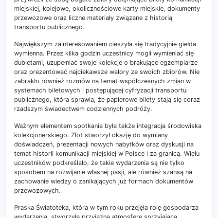
miejskiej, kolejowe, okolicznościowe karty miejskie, dokumenty
przewozowe oraz liczne materiały związane z historią
transportu publicznego.
Największym zainteresowaniem cieszyła się tradycyjnie giełda
wymienna. Przez kilka godzin uczestnicy mogli wymieniać się
dubletami, uzupełniać swoje kolekcje o brakujące egzemplarze
oraz prezentować najciekawsze walory ze swoich zbiorów. Nie
zabrakło również rozmów na temat współczesnych zmian w
systemach biletowych i postępującej cyfryzacji transportu
publicznego, która sprawia, że papierowe bilety stają się coraz
rzadszym świadectwem codziennych podróży.
Ważnym elementem spotkania była także integracja środowiska
kolekcjonerskiego. Zlot stworzył okazję do wymiany
doświadczeń, prezentacji nowych nabytków oraz dyskusji na
temat historii komunikacji miejskiej w Polsce i za granicą. Wielu
uczestników podkreślało, że takie wydarzenia są nie tylko
sposobem na rozwijanie własnej pasji, ale również szansą na
zachowanie wiedzy o zanikających już formach dokumentów
przewozowych.
Praska Światoteka, która w tym roku przejęła rolę gospodarza
wydarzenia, stworzyła przyjazną atmosferę sprzyjającą