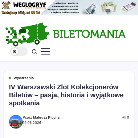
Skip
to
content
Kolekcja
Serwis
biletów
Biletomania
komunikacji
miejskiej
i
kolejowych
Wydarzenia
IV Warszawski Zlot Kolekcjonerów
Biletów – pasja, historia i wyjątkowe
spotkania
Przez
Mateusz Klucha
0
19.06.2026