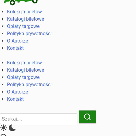
Kolekcja
Kolekcja biletów
biletów
Katalogi biletowe
komunikacji
Opłaty targowe
miejskiej
Polityka prywatności
i
O Autorze
kolejowych
Kontakt
Kolekcja biletów
Katalogi biletowe
Opłaty targowe
Polityka prywatności
O Autorze
Kontakt
Close
Search
Search