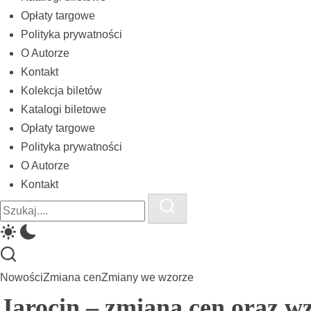
biletów
Opłaty targowe
komunikacji
Polityka prywatności
miejskiej
O Autorze
Kontakt
i
Kolekcja biletów
kolejowych
Katalogi biletowe
Opłaty targowe
Polityka prywatności
O Autorze
Kontakt
Close
Search
Search
Nowości
Zmiana cen
Zmiany we wzorze
Jarocin – zmiana cen oraz w