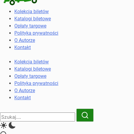
Kolekcja
Kolekcja biletów
biletów
Katalogi biletowe
komunikacji
Opłaty targowe
miejskiej
Polityka prywatności
i
O Autorze
kolejowych
Kontakt
Kolekcja biletów
Katalogi biletowe
Opłaty targowe
Polityka prywatności
O Autorze
Kontakt
Close
Search
Search