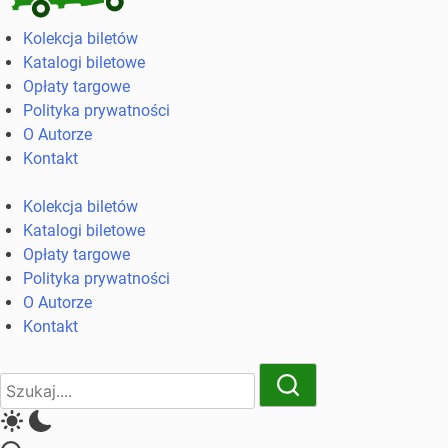
Kolekcja
Kolekcja biletów
biletów
Katalogi biletowe
komunikacji
Opłaty targowe
miejskiej
Polityka prywatności
i
O Autorze
kolejowych
Kontakt
Kolekcja biletów
Katalogi biletowe
Opłaty targowe
Polityka prywatności
O Autorze
Kontakt
Close
Search
Search