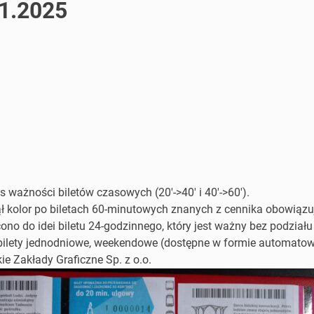
01.2025
 ważności biletów czasowych (20′->40′ i 40′->60′).
ejął kolor po biletach 60-minutowych znanych z cennika obowiąz
no do idei biletu 24-godzinnego, który jest ważny bez podziału 
ety jednodniowe, weekendowe (dostępne w formie automatowej –
e Zakłady Graficzne Sp. z o.o.