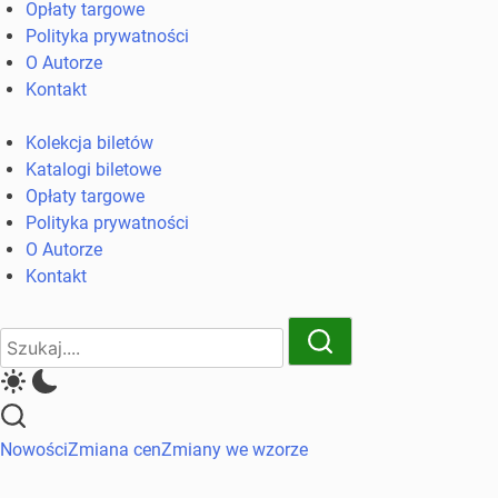
Opłaty targowe
komunikacji
Polityka prywatności
miejskiej
O Autorze
i
Kontakt
kolejowych
Kolekcja biletów
Katalogi biletowe
Opłaty targowe
Polityka prywatności
O Autorze
Kontakt
Close
Search
Search
Nowości
Zmiana cen
Zmiany we wzorze