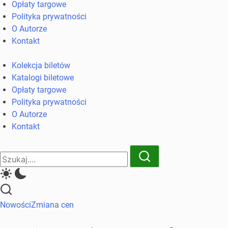
Opłaty targowe
komunikacji
Polityka prywatności
miejskiej
O Autorze
i
Kontakt
kolejowych
Kolekcja biletów
Katalogi biletowe
Opłaty targowe
Polityka prywatności
O Autorze
Kontakt
Close
Search
Search
Nowości
Zmiana cen