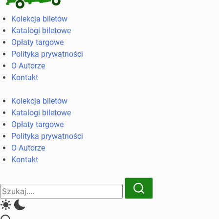
Kolekcja
Kolekcja biletów
biletów
Katalogi biletowe
komunikacji
Opłaty targowe
miejskiej
Polityka prywatności
i
O Autorze
kolejowych
Kontakt
Kolekcja biletów
Katalogi biletowe
Opłaty targowe
Polityka prywatności
O Autorze
Kontakt
Close
Search
Search