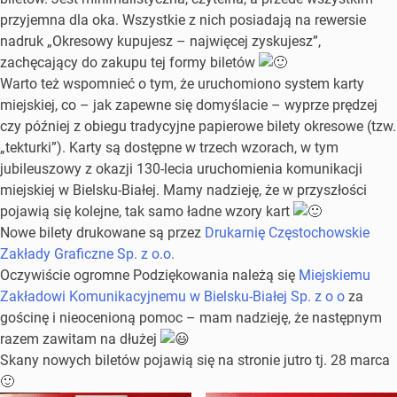
przyjemna dla oka. Wszystkie z nich posiadają na rewersie
nadruk „Okresowy kupujesz – najwięcej zyskujesz”,
zachęcający do zakupu tej formy biletów
Warto też wspomnieć o tym, że uruchomiono system karty
miejskiej, co – jak zapewne się domyślacie – wyprze prędzej
czy później z obiegu tradycyjne papierowe bilety okresowe (tzw.
„tekturki”). Karty są dostępne w trzech wzorach, w tym
jubileuszowy z okazji 130-lecia uruchomienia komunikacji
miejskiej w Bielsku-Białej. Mamy nadzieję, że w przyszłości
pojawią się kolejne, tak samo ładne wzory kart
Nowe bilety drukowane są przez
Drukarnię Częstochowskie
Zakłady Graficzne Sp. z o.o.
Oczywiście ogromne Podziękowania należą się
Miejskiemu
Zakładowi Komunikacyjnemu w Bielsku-Białej Sp. z o o
za
gościnę i nieocenioną pomoc – mam nadzieję, że następnym
razem zawitam na dłużej
Skany nowych biletów pojawią się na stronie jutro tj. 28 marca
🙂