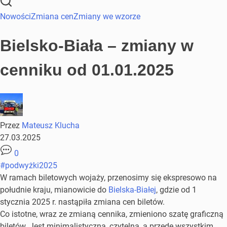
Nowości
Zmiana cen
Zmiany we wzorze
Bielsko-Biała – zmiany w
cenniku od 01.01.2025
Przez
Mateusz Klucha
27.03.2025
0
#podwyżki2025
W ramach biletowych wojaży, przenosimy się ekspresowo na
południe kraju, mianowicie do
Bielska-Białej
, gdzie od 1
stycznia 2025 r. nastąpiła zmiana cen biletów.
Co istotne, wraz ze zmianą cennika, zmieniono szatę graficzną
biletów. Jest minimalistyczna, czytelna, a przede wszystkim