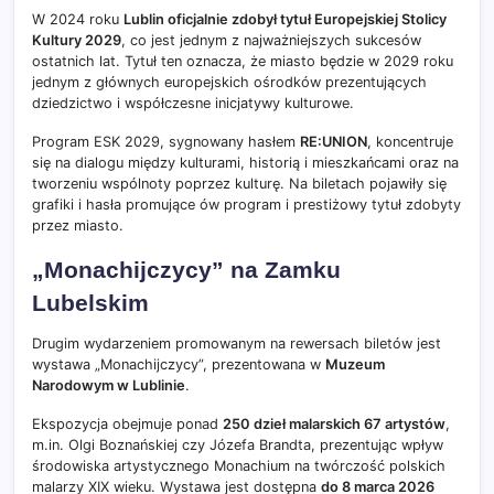
W 2024 roku
Lublin oficjalnie zdobył tytuł Europejskiej Stolicy
Kultury 2029
, co jest jednym z najważniejszych sukcesów
ostatnich lat. Tytuł ten oznacza, że miasto będzie w 2029 roku
jednym z głównych europejskich ośrodków prezentujących
dziedzictwo i współczesne inicjatywy kulturowe.
Program ESK 2029, sygnowany hasłem
RE:UNION
, koncentruje
się na dialogu między kulturami, historią i mieszkańcami oraz na
tworzeniu wspólnoty poprzez kulturę. Na biletach pojawiły się
grafiki i hasła promujące ów program i prestiżowy tytuł zdobyty
przez miasto.
„Monachijczycy” na Zamku
Lubelskim
Drugim wydarzeniem promowanym na rewersach biletów jest
wystawa „Monachijczycy”, prezentowana w
Muzeum
Narodowym w Lublinie
.
Ekspozycja obejmuje ponad
250 dzieł malarskich 67 artystów
,
m.in. Olgi Boznańskiej czy Józefa Brandta, prezentując wpływ
środowiska artystycznego Monachium na twórczość polskich
malarzy XIX wieku. Wystawa jest dostępna
do 8 marca 2026