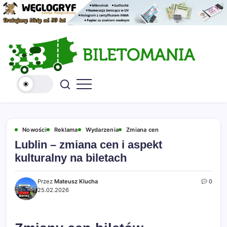
Skip
to
content
Kolekcja
Serwis
biletów
Biletomania
komunikacji
miejskiej
i
kolejowych
Nowości
Reklama
Wydarzenia
Zmiana cen
Lublin – zmiana cen i aspekt
kulturalny na biletach
Przez
Mateusz Klucha
0
25.02.2026