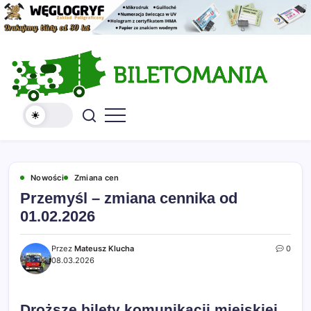
Skip
to
content
Kolekcja
Serwis
biletów
Biletomania
komunikacji
miejskiej
i
kolejowych
Nowości
Zmiana cen
Przemyśl – zmiana cennika od
01.02.2026
Przez
Mateusz Klucha
0
08.03.2026
Droższe bilety komunikacji miejskiej