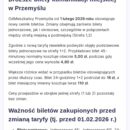
w Przemyślu
OdMieszkańcy
Przemyśla
od
1 lutego 2026 roku
obowiązuje
nowy cennik biletów. Zmiany obejmują zarówno bilety
jednorazowe, jak i okresowe, szczególnie w połączeniach
między strefą miejską a podmiejską (Strefa 1,2)
Zgodnie z nową taryfą niewielkie podwyżki objęły podstawowe
bilety jednorazowe na strefę 1+2. Przykładowo bilet 45-
minutowy normalny kosztuje obecnie
5,00 zł
, podczas gdy
wcześniej jego cena wynosiła
4,80 zł
.
Większe różnice widać w przypadku biletów obowiązujących
przez dłuższy czas. Bilet 24-godzinny 1+2 podrożał do
16 zł
, a
bilet miesięczny imienny kosztuje teraz
110 zł
.
Ceny przejazdów w obrębie jednej strefy (1 lub 2) pozostały
bez zmian.
Ważność biletów zakupionych przed
zmianą taryfy (tj. przed 01.02.2026 r.)
Bilety papierowe
: Jednorazowe 45′, Jednorazowe 60′, 24-