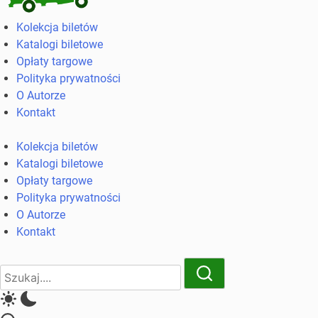
Kolekcja
Kolekcja biletów
biletów
Katalogi biletowe
komunikacji
Opłaty targowe
miejskiej
Polityka prywatności
i
O Autorze
kolejowych
Kontakt
Kolekcja biletów
Katalogi biletowe
Opłaty targowe
Polityka prywatności
O Autorze
Kontakt
Close
Search
Search