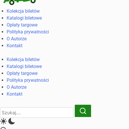
Kolekcja
Kolekcja biletów
biletów
Katalogi biletowe
komunikacji
Opłaty targowe
miejskiej
Polityka prywatności
i
O Autorze
kolejowych
Kontakt
Kolekcja biletów
Katalogi biletowe
Opłaty targowe
Polityka prywatności
O Autorze
Kontakt
Close
Search
Search