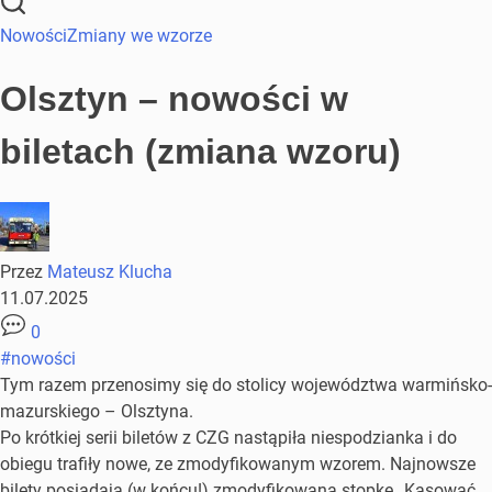
Nowości
Zmiany we wzorze
Olsztyn – nowości w
biletach (zmiana wzoru)
Przez
Mateusz Klucha
11.07.2025
0
#nowości
Tym razem przenosimy się do stolicy województwa warmińsko-
mazurskiego – Olsztyna.
Po krótkiej serii biletów z CZG nastąpiła niespodzianka i do
obiegu trafiły nowe, ze zmodyfikowanym wzorem. Najnowsze
bilety posiadają (w końcu!) zmodyfikowaną stopkę „Kasować