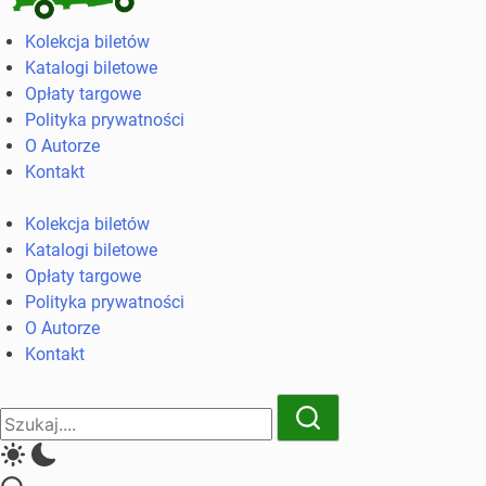
Kolekcja
Kolekcja biletów
biletów
Katalogi biletowe
komunikacji
Opłaty targowe
miejskiej
Polityka prywatności
i
O Autorze
kolejowych
Kontakt
Kolekcja biletów
Katalogi biletowe
Opłaty targowe
Polityka prywatności
O Autorze
Kontakt
Close
Search
Search