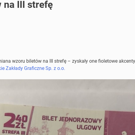
na III strefę
 wzoru biletów na III strefę – zyskały one fioletowe akcenty, a 
e Zakłady Graficzne Sp. z o.o.