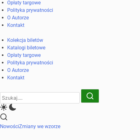
Opłaty targowe
komunikacji
Polityka prywatności
miejskiej
O Autorze
i
Kontakt
kolejowych
Kolekcja biletów
Katalogi biletowe
Opłaty targowe
Polityka prywatności
O Autorze
Kontakt
Close
Search
Search
Nowości
Zmiany we wzorze