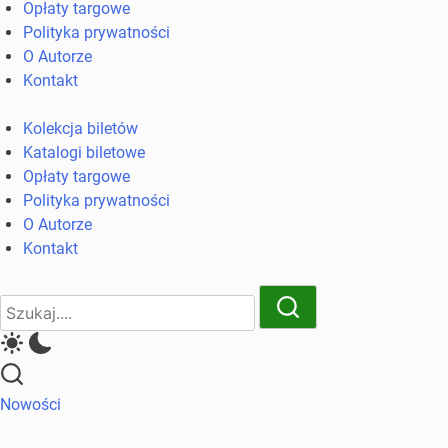
Opłaty targowe
komunikacji
Polityka prywatności
miejskiej
O Autorze
i
Kontakt
kolejowych
Kolekcja biletów
Katalogi biletowe
Opłaty targowe
Polityka prywatności
O Autorze
Kontakt
Close
Search
Search
Nowości