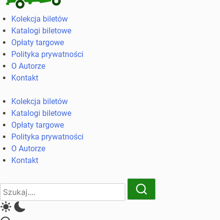
Kolekcja
Kolekcja biletów
biletów
Katalogi biletowe
komunikacji
Opłaty targowe
miejskiej
Polityka prywatności
i
O Autorze
kolejowych
Kontakt
Kolekcja biletów
Katalogi biletowe
Opłaty targowe
Polityka prywatności
O Autorze
Kontakt
Close
Search
Search