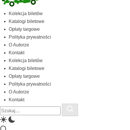
Kolekcja
Kolekcja biletów
biletów
Katalogi biletowe
komunikacji
Opłaty targowe
miejskiej
Polityka prywatności
i
O Autorze
kolejowych
Kontakt
Kolekcja biletów
Katalogi biletowe
Opłaty targowe
Polityka prywatności
O Autorze
Kontakt
Close
Search
Search