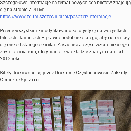
Szczegółowe informacje na temat nowych cen biletów znajdują
się na stronie ZDiTM:
https://www.zditm.szczecin.pl/pl/pasazer/informacje
Przede wszystkim zmodyfikowano kolorystykę na wszystkich
biletach i karnetach – prawdopodobnie dlatego, aby odróżniały
się one od starego cennika. Zasadnicza część wzoru nie uległa
zbytnio zmianom, utrzymano je w układzie znanym nam od
2013 roku.
Bilety drukowane są przez Drukarnię Częstochowskie Zakłady
Graficzne Sp. z o.o.