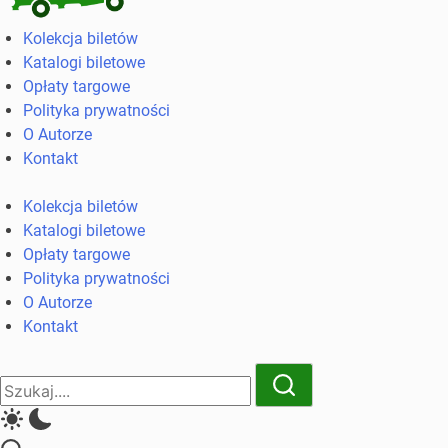
Kolekcja
Kolekcja biletów
biletów
Katalogi biletowe
komunikacji
Opłaty targowe
miejskiej
Polityka prywatności
i
O Autorze
kolejowych
Kontakt
Kolekcja biletów
Katalogi biletowe
Opłaty targowe
Polityka prywatności
O Autorze
Kontakt
Close
Search
Search