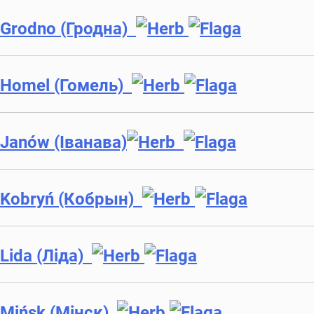
Grodno (Гродна)
Homel (Гомель)
Janów (Іванава)
Kobryń (Кoбрын)
Lida (Ліда)
Mińsk (Мінск)