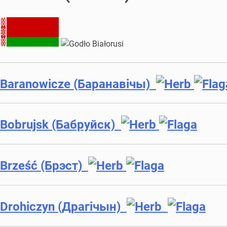
Baranowicze (Баранавічы)
Bobrujsk (Бабруйск)
Brześć (Брэст)
Drohiczyn (Драгічын)