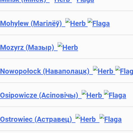
Mohylew (Магілёў)
Mozyrz (Мазыр)
Nowopołock (Наваполацк)
Osipowicze (Асiповiчы)
Ostrowiec (Астравeц)