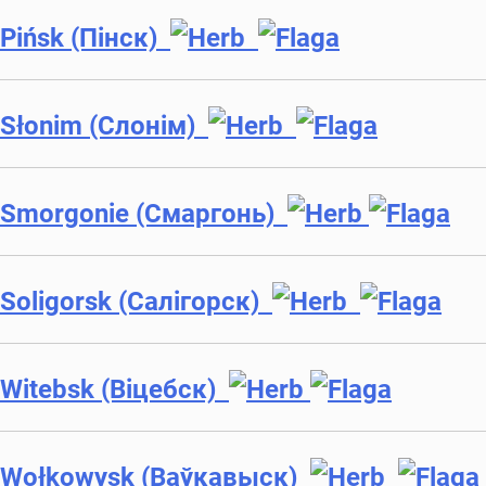
Pińsk (Пінск)
Słonim (Слoнім)
Smorgonie (Смаргoнь)
Soligorsk (Салігорск)
Witebsk (Віцебск)
Wołkowysk (Ваўкавыск)