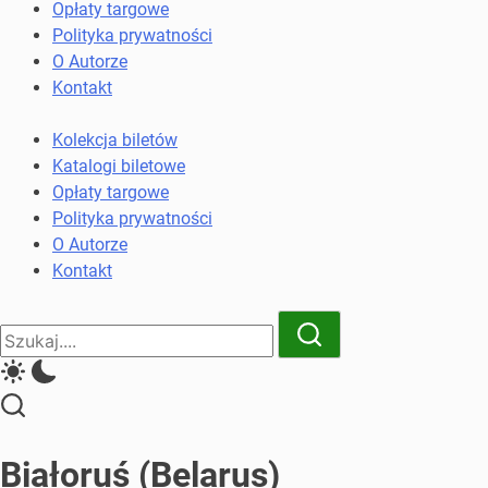
komunikacji
Opłaty targowe
miejskiej
Polityka prywatności
i
O Autorze
kolejowych
Kontakt
Kolekcja biletów
Katalogi biletowe
Opłaty targowe
Polityka prywatności
O Autorze
Kontakt
Close
Search
Search
Białoruś (Belarus)