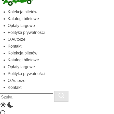
Kolekcja
Kolekcja biletów
biletów
Katalogi biletowe
komunikacji
Opłaty targowe
miejskiej
Polityka prywatności
i
O Autorze
kolejowych
Kontakt
Kolekcja biletów
Katalogi biletowe
Opłaty targowe
Polityka prywatności
O Autorze
Kontakt
Close
Search
Search