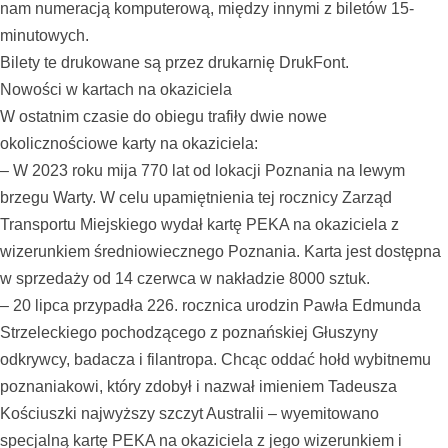
nam numeracją komputerową, między innymi z biletów 15-
minutowych.
Bilety te drukowane są przez drukarnię DrukFont.
Nowości w kartach na okaziciela
W ostatnim czasie do obiegu trafiły dwie nowe
okolicznościowe karty na okaziciela:
– W 2023 roku mija 770 lat od lokacji Poznania na lewym
brzegu Warty. W celu upamiętnienia tej rocznicy Zarząd
Transportu Miejskiego wydał kartę PEKA na okaziciela z
wizerunkiem średniowiecznego Poznania. Karta jest dostępna
w sprzedaży od 14 czerwca w nakładzie 8000 sztuk.
– 20 lipca przypadła 226. rocznica urodzin Pawła Edmunda
Strzeleckiego pochodzącego z poznańskiej Głuszyny
odkrywcy, badacza i filantropa. Chcąc oddać hołd wybitnemu
poznaniakowi, który zdobył i nazwał imieniem Tadeusza
Kościuszki najwyższy szczyt Australii – wyemitowano
specjalną kartę PEKA na okaziciela z jego wizerunkiem i