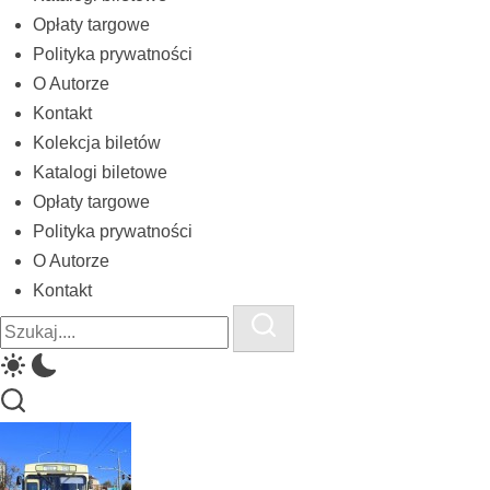
biletów
Opłaty targowe
komunikacji
Polityka prywatności
miejskiej
O Autorze
Kontakt
i
Kolekcja biletów
kolejowych
Katalogi biletowe
Opłaty targowe
Polityka prywatności
O Autorze
Kontakt
Close
Search
Search